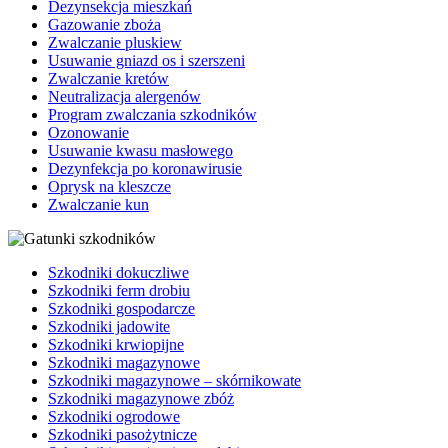
Dezynsekcja mieszkań
Gazowanie zboża
Zwalczanie pluskiew
Usuwanie gniazd os i szerszeni
Zwalczanie kretów
Neutralizacja alergenów
Program zwalczania szkodników
Ozonowanie
Usuwanie kwasu masłowego
Dezynfekcja po koronawirusie
Oprysk na kleszcze
Zwalczanie kun
Szkodniki dokuczliwe
Szkodniki ferm drobiu
Szkodniki gospodarcze
Szkodniki jadowite
Szkodniki krwiopijne
Szkodniki magazynowe
Szkodniki magazynowe – skórnikowate
Szkodniki magazynowe zbóż
Szkodniki ogrodowe
Szkodniki pasożytnicze