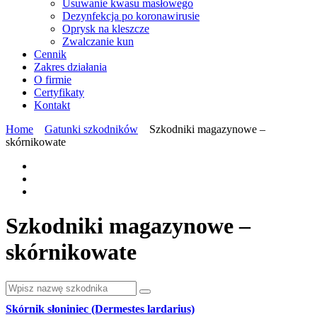
Usuwanie kwasu masłowego
Dezynfekcja po koronawirusie
Oprysk na kleszcze
Zwalczanie kun
Cennik
Zakres działania
O firmie
Certyfikaty
Kontakt
Home
Gatunki szkodników
Szkodniki magazynowe –
skórnikowate
Szkodniki magazynowe –
skórnikowate
Skórnik słoniniec (Dermestes lardarius)