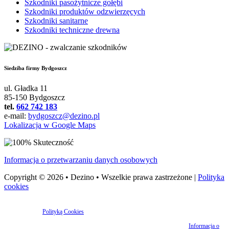
Szkodniki pasożytnicze gołębi
Szkodniki produktów odzwierzęcych
Szkodniki sanitarne
Szkodniki techniczne drewna
Siedziba firmy Bydgoszcz
ul. Gładka 11
85-150 Bydgoszcz
tel.
662 742 183
e-mail:
bydgoszcz@dezino.pl
Lokalizacja w Google Maps
Informacja o przetwarzaniu danych osobowych
Copyright © 2026 • Dezino • Wszelkie prawa zastrzeżone |
Polityka
cookies
Strona korzysta z plików cookies w celu realizacji usług oraz zgodnie
z
Polityką Cookies
. Możesz określić warunki przechowywania lub dostępu
do plików cookies w Twojej przeglądarce.
Informacje o polityce
bezpieczeństwa danych osobowych znajdziesz w dokumencie
Informacja o