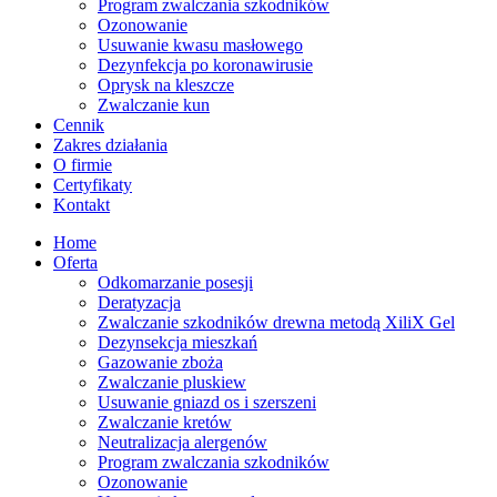
Program zwalczania szkodników
Ozonowanie
Usuwanie kwasu masłowego
Dezynfekcja po koronawirusie
Oprysk na kleszcze
Zwalczanie kun
Cennik
Zakres działania
O firmie
Certyfikaty
Kontakt
Home
Oferta
Odkomarzanie posesji
Deratyzacja
Zwalczanie szkodników drewna metodą XiliX Gel
Dezynsekcja mieszkań
Gazowanie zboża
Zwalczanie pluskiew
Usuwanie gniazd os i szerszeni
Zwalczanie kretów
Neutralizacja alergenów
Program zwalczania szkodników
Ozonowanie