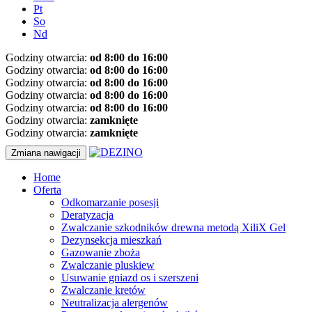
Pt
So
Nd
Godziny otwarcia:
od 8:00 do 16:00
Godziny otwarcia:
od 8:00 do 16:00
Godziny otwarcia:
od 8:00 do 16:00
Godziny otwarcia:
od 8:00 do 16:00
Godziny otwarcia:
od 8:00 do 16:00
Godziny otwarcia:
zamknięte
Godziny otwarcia:
zamknięte
Zmiana nawigacji
Home
Oferta
Odkomarzanie posesji
Deratyzacja
Zwalczanie szkodników drewna metodą XiliX Gel
Dezynsekcja mieszkań
Gazowanie zboża
Zwalczanie pluskiew
Usuwanie gniazd os i szerszeni
Zwalczanie kretów
Neutralizacja alergenów