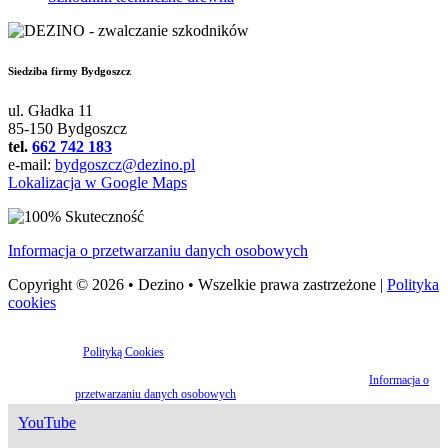
Siedziba firmy Bydgoszcz
ul. Gładka 11
85-150 Bydgoszcz
tel.
662 742 183
e-mail:
bydgoszcz@dezino.pl
Lokalizacja w Google Maps
Informacja o przetwarzaniu danych osobowych
Copyright © 2026 • Dezino • Wszelkie prawa zastrzeżone |
Polityka
cookies
Strona korzysta z plików cookies w celu realizacji usług oraz zgodnie
z
Polityką Cookies
. Możesz określić warunki przechowywania lub dostępu
do plików cookies w Twojej przeglądarce.
Informacje o polityce
bezpieczeństwa danych osobowych znajdziesz w dokumencie
Informacja o
przetwarzaniu danych osobowych
.
YouTube