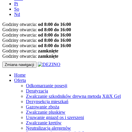
Pt
So
Nd
Godziny otwarcia:
od 8:00 do 16:00
Godziny otwarcia:
od 8:00 do 16:00
Godziny otwarcia:
od 8:00 do 16:00
Godziny otwarcia:
od 8:00 do 16:00
Godziny otwarcia:
od 8:00 do 16:00
Godziny otwarcia:
zamknięte
Godziny otwarcia:
zamknięte
Zmiana nawigacji
Home
Oferta
Odkomarzanie posesji
Deratyzacja
Zwalczanie szkodników drewna metodą XiliX Gel
Dezynsekcja mieszkań
Gazowanie zboża
Zwalczanie pluskiew
Usuwanie gniazd os i szerszeni
Zwalczanie kretów
Neutralizacja alergenów