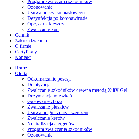
Program zwalczania szkodników
Ozonowanie
Usuwanie kwasu masłowego
Dezynfekcja po koronawirusie
Oprysk na kleszcze
Zwalczanie kun
Cennik
Zakres działania
O firmie
Certyfikaty
Kontakt
Home
Oferta
Odkomarzanie posesji
Deratyzacja
Zwalczanie szkodników drewna metodą XiliX Gel
Dezynsekcja mieszkań
Gazowanie zboża
Zwalczanie pluskiew
Usuwanie gniazd os i szerszeni
Zwalczanie kretów
Neutralizacja alergenów
Program zwalczania szkodników
Ozonowanie