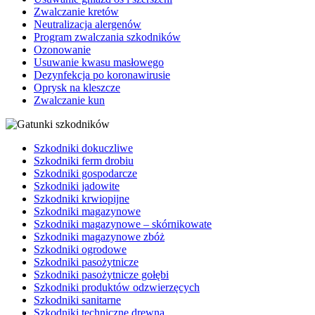
Zwalczanie kretów
Neutralizacja alergenów
Program zwalczania szkodników
Ozonowanie
Usuwanie kwasu masłowego
Dezynfekcja po koronawirusie
Oprysk na kleszcze
Zwalczanie kun
Szkodniki dokuczliwe
Szkodniki ferm drobiu
Szkodniki gospodarcze
Szkodniki jadowite
Szkodniki krwiopijne
Szkodniki magazynowe
Szkodniki magazynowe – skórnikowate
Szkodniki magazynowe zbóż
Szkodniki ogrodowe
Szkodniki pasożytnicze
Szkodniki pasożytnicze gołębi
Szkodniki produktów odzwierzęcych
Szkodniki sanitarne
Szkodniki techniczne drewna