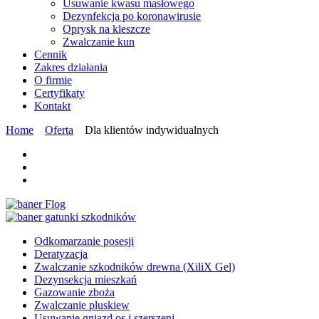
Usuwanie kwasu masłowego
Dezynfekcja po koronawirusie
Oprysk na kleszcze
Zwalczanie kun
Cennik
Zakres działania
O firmie
Certyfikaty
Kontakt
Home
Oferta
Dla klientów indywidualnych
Odkomarzanie posesji
Deratyzacja
Zwalczanie szkodników drewna (XiliX Gel)
Dezynsekcja mieszkań
Gazowanie zboża
Zwalczanie pluskiew
Usuwanie gniazd os i szerszeni